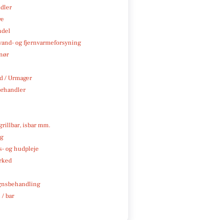
ndler
ve
ndel
, vand- og fjernvarmeforsyning
nør
 / Urmager
rhandler
 grillbar, isbar mm.
ng
- og hudpleje
rked
gnsbehandling
 / bar