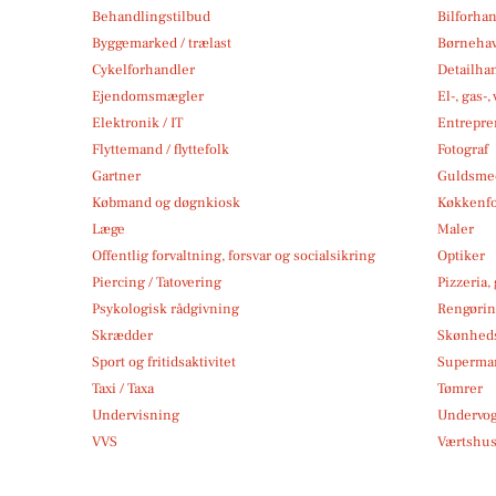
Behandlingstilbud
Bilforha
Byggemarked / trælast
Børneha
Cykelforhandler
Detailha
Ejendomsmægler
El-, gas-
Elektronik / IT
Entrepre
Flyttemand / flyttefolk
Fotograf
Gartner
Guldsmed
Købmand og døgnkiosk
Køkkenfo
Læge
Maler
Offentlig forvaltning, forsvar og socialsikring
Optiker
Piercing / Tatovering
Pizzeria,
Psykologisk rådgivning
Rengøri
Skrædder
Skønheds
Sport og fritidsaktivitet
Superma
Taxi / Taxa
Tømrer
Undervisning
Undervo
VVS
Værtshus