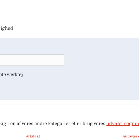
jlighed
nte værktøj
kig i en af vores andre kategorier eller brug vores
udvidet søgni
Arkitekt
Autoværk