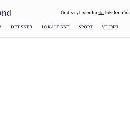
and
Gratis nyheder fra
dit
lokalområde
V
DET SKER
LOKALT NYT
SPORT
VEJRET