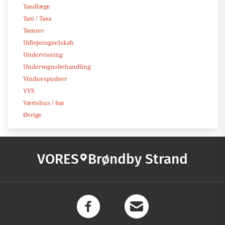
Tandlæge
Taxi / Taxa
Tømrer
Udlejningselskab
Undervisning
Undervognsbehandling
Vinduespudser
VVS
Værtshus / bar
Øvrige
VORES
Brøndby Strand