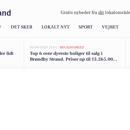
and
Gratis nyheder fra
dit
lokalområde
V
DET SKER
LOKALT NYT
SPORT
VEJRET
05-08-2026 13:01 |
BOLIGMARKED
er lidt
Top 6 over dyreste boliger til salg i
Brøndby Strand. Priser op til 13.265.000
kr