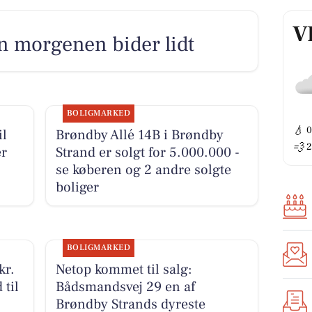
V
n morgenen bider lidt
BOLIGMARKED
💧
il
Brøndby Allé 14B i Brøndby
💨
2
er
Strand er solgt for 5.000.000 -
se køberen og 2 andre solgte
boliger
BOLIGMARKED
kr.
Netop kommet til salg:
til
Bådsmandsvej 29 en af
Brøndby Strands dyreste