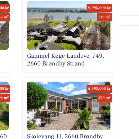
00 kr
9.995.000 kr
2
2
37 m
213 m
Gammel Køge Landevej 749,
2660 Brøndby Strand
00 kr
6.495.000 kr
2
2
08 m
179 m
660
Skolevang 11, 2660 Brøndby