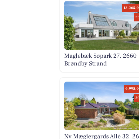
13.265.0
2
Maglebæk Søpark 27, 2660
Brøndby Strand
6.995.0
2
Ny Mæglergårds Allé 32, 2