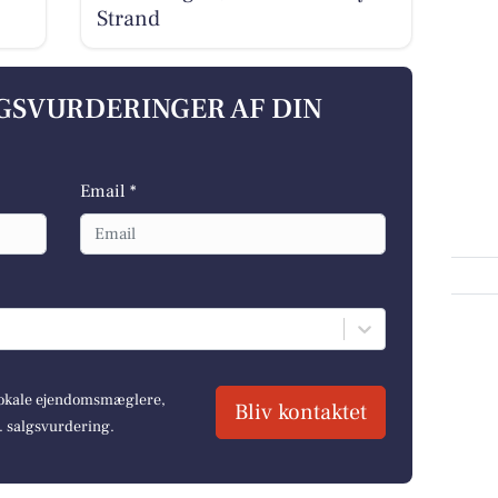
Strand
LGSVURDERINGER AF DIN
Email *
 lokale ejendomsmæglere,
Bliv kontaktet
r. salgsvurdering.