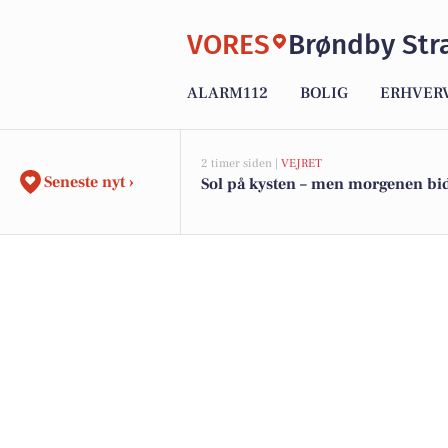
VORES
Brøndby Str
ALARM112
BOLIG
ERHVER
2 timer siden |
VEJRET
Seneste nyt ›
Sol på kysten – men morgenen bid