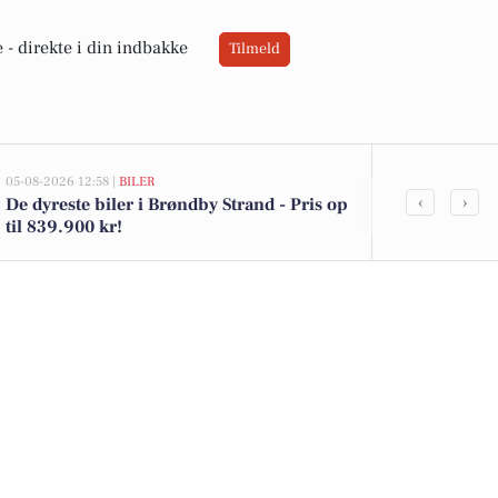
 -
direkte i din indbakke
Tilmeld
05-08-2026 12:58 |
BILER
02-08-2026 16:0
‹
›
De dyreste biler i Brøndby Strand - Pris op
Få Kohberg b
til 839.900 kr!
Schulstad Det
lokale tilbud