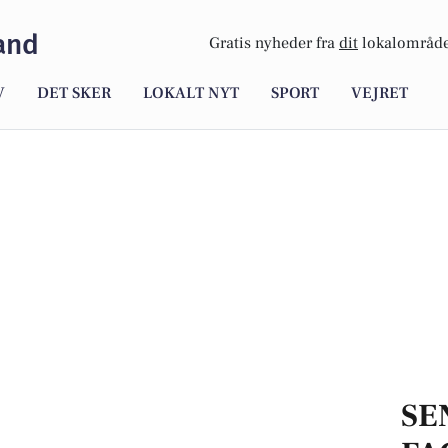
and
Gratis nyheder fra
dit
lokalområde
V
DET SKER
LOKALT NYT
SPORT
VEJRET
SE