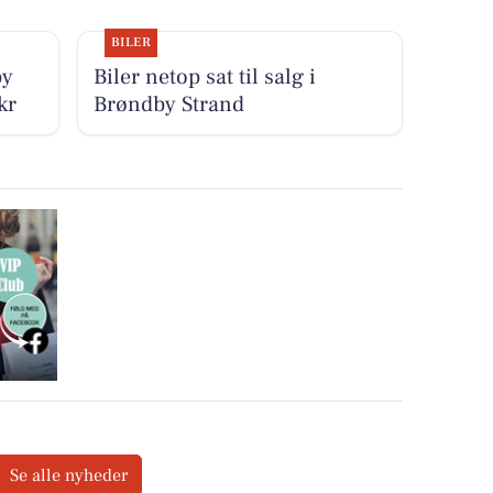
BILER
by
Biler netop sat til salg i
kr
Brøndby Strand
Se alle nyheder