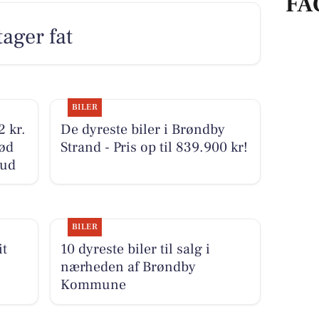
FA
tager fat
BILER
2 kr.
De dyreste biler i Brøndby
ød
Strand - Pris op til 839.900 kr!
bud
BILER
it
10 dyreste biler til salg i
nærheden af Brøndby
Kommune