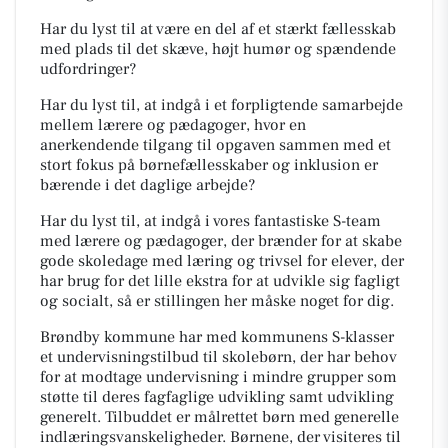
Har du lyst til at være en del af et stærkt fællesskab
med plads til det skæve, højt humør og spændende
udfordringer?
Har du lyst til, at indgå i et forpligtende samarbejde
mellem lærere og pædagoger, hvor en
anerkendende tilgang til opgaven sammen med et
stort fokus på børnefællesskaber og inklusion er
bærende i det daglige arbejde?
Har du lyst til, at indgå i vores fantastiske S-team
med lærere og pædagoger, der brænder for at skabe
gode skoledage med læring og trivsel for elever, der
har brug for det lille ekstra for at udvikle sig fagligt
og socialt, så er stillingen her måske noget for dig.
Brøndby kommune har med kommunens S-klasser
et undervisningstilbud til skolebørn, der har behov
for at modtage undervisning i mindre grupper som
støtte til deres fagfaglige udvikling samt udvikling
generelt. Tilbuddet er målrettet børn med generelle
indlæringsvanskeligheder. Børnene, der visiteres til