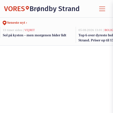
VORES
Brøndby Strand
Seneste nyt ›
13 timer siden |
VEJRET
05-08-2026 13:01 |
BOLI
Sol på kysten – men morgenen bider lidt
Top 6 over dyreste bol
Strand. Priser op til 