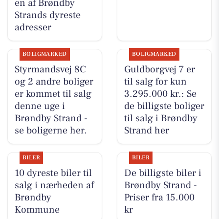
en af Brøndby
Strands dyreste
adresser
BOLIGMARKED
BOLIGMARKED
Styrmandsvej 8C
Guldborgvej 7 er
og 2 andre boliger
til salg for kun
er kommet til salg
3.295.000 kr.: Se
denne uge i
de billigste boliger
Brøndby Strand -
til salg i Brøndby
se boligerne her.
Strand her
BILER
BILER
10 dyreste biler til
De billigste biler i
salg i nærheden af
Brøndby Strand -
Brøndby
Priser fra 15.000
Kommune
kr