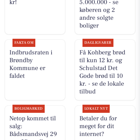
kr!
5.000.000 - se
køberen og 2
andre solgte
boliger
FAKTA OM
DAGLIGVARER
Indbrudsraten i
Få Kohberg brød
Brøndby
til kun 12 kr. og
Kommune er
Schulstad Det
faldet
Gode brød til 10
kr. - se de lokale
tilbud
BOLIGMARKED
LOKALT NYT
Netop kommet til
Betaler du for
salg:
meget for dit
Bådsmandsvej 29
internet?