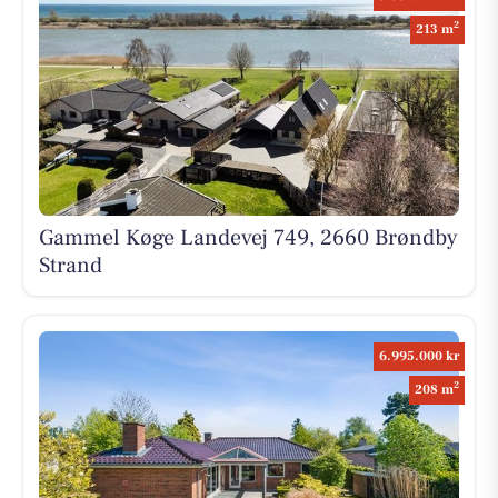
2
213 m
Gammel Køge Landevej 749, 2660 Brøndby
Strand
6.995.000 kr
2
208 m