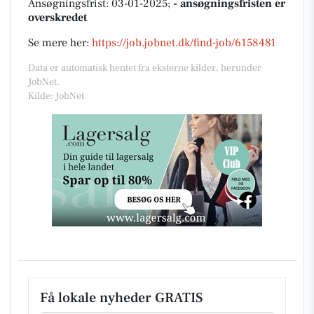
Ansøgningsfrist: 03-01-2025;
- ansøgningsfristen er
overskredet
Se mere her:
https://job.jobnet.dk/find-job/6158481
Data er automatisk hentet fra eksterne kilder, herunder
JobNet.
Kilde: JobNet
Få lokale nyheder GRATIS