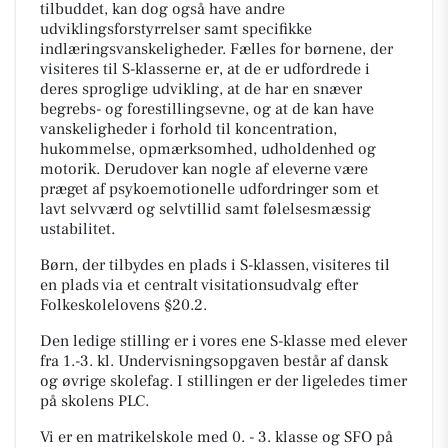
tilbuddet, kan dog også have andre
udviklingsforstyrrelser samt specifikke
indlæringsvanskeligheder. Fælles for børnene, der
visiteres til S-klasserne er, at de er udfordrede i
deres sproglige udvikling, at de har en snæver
begrebs- og forestillingsevne, og at de kan have
vanskeligheder i forhold til koncentration,
hukommelse, opmærksomhed, udholdenhed og
motorik. Derudover kan nogle af eleverne være
præget af psykoemotionelle udfordringer som et
lavt selvværd og selvtillid samt følelsesmæssig
ustabilitet.
Børn, der tilbydes en plads i S-klassen, visiteres til
en plads via et centralt visitationsudvalg efter
Folkeskolelovens §20.2.
Den ledige stilling er i vores ene S-klasse med elever
fra 1.-3. kl. Undervisningsopgaven består af dansk
og øvrige skolefag. I stillingen er der ligeledes timer
på skolens PLC.
Vi er en matrikelskole med 0. - 3. klasse og SFO på