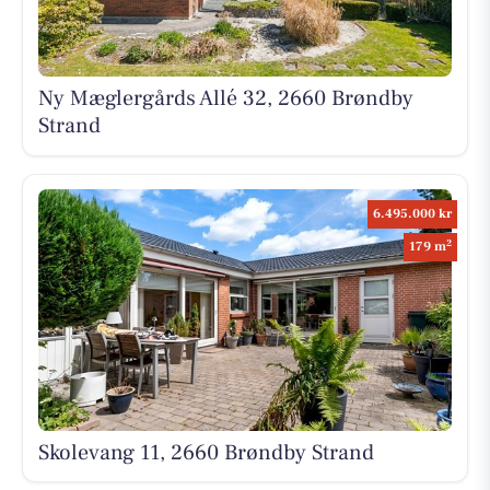
Ny Mæglergårds Allé 32, 2660 Brøndby
Strand
6.495.000 kr
2
179 m
Skolevang 11, 2660 Brøndby Strand