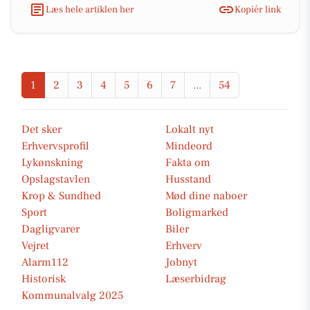
Læs hele artiklen her
Kopiér link
1
2
3
4
5
6
7
...
54
Det sker
Lokalt nyt
Erhvervsprofil
Mindeord
Lykønskning
Fakta om
Opslagstavlen
Husstand
Krop & Sundhed
Mød dine naboer
Sport
Boligmarked
Dagligvarer
Biler
Vejret
Erhverv
Alarm112
Jobnyt
Historisk
Læserbidrag
Kommunalvalg 2025