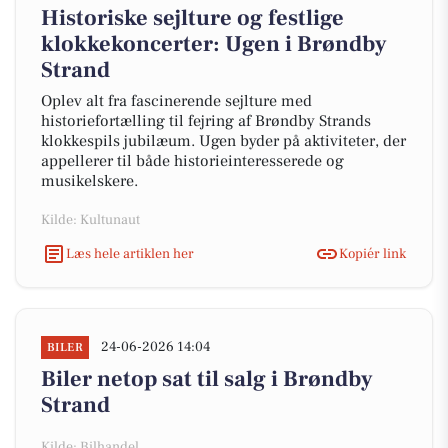
Historiske sejlture og festlige
klokkekoncerter: Ugen i Brøndby
Strand
Oplev alt fra fascinerende sejlture med
historiefortælling til fejring af Brøndby Strands
klokkespils jubilæum. Ugen byder på aktiviteter, der
appellerer til både historieinteresserede og
musikelskere.
Kilde: Kultunaut
Læs hele artiklen her
Kopiér link
24-06-2026 14:04
BILER
Biler netop sat til salg i Brøndby
Strand
Kilde: Bilhandel