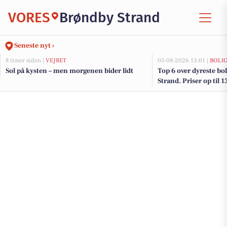
VORES
Brøndby Strand
Seneste nyt ›
8 timer siden |
VEJRET
05-08-2026 13:01 |
BOLI
Sol på kysten – men morgenen bider lidt
Top 6 over dyreste bol
Strand. Priser op til 