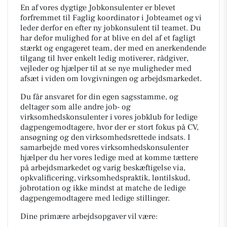
En af vores dygtige Jobkonsulenter er blevet
forfremmet til Faglig koordinator i Jobteamet og vi
leder derfor en efter ny jobkonsulent til teamet. Du
har defor mulighed for at blive en del af et fagligt
stærkt og engageret team, der med en anerkendende
tilgang til hver enkelt ledig motiverer, rådgiver,
vejleder og hjælper til at se nye muligheder med
afsæt i viden om lovgivningen og arbejdsmarkedet.
Du får ansvaret for din egen sagsstamme, og
deltager som alle andre job- og
virksomhedskonsulenter i vores jobklub for ledige
dagpengemodtagere, hvor der er stort fokus på CV,
ansøgning og den virksomhedsrettede indsats. I
samarbejde med vores virksomhedskonsulenter
hjælper du her vores ledige med at komme tættere
på arbejdsmarkedet og varig beskæftigelse via,
opkvalificering, virksomhedspraktik, løntilskud,
jobrotation og ikke mindst at matche de ledige
dagpengemodtagere med ledige stillinger.
Dine primære arbejdsopgaver vil være: