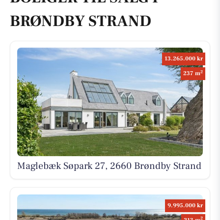
BRØNDBY STRAND
13.265.000 kr
2
237 m
Maglebæk Søpark 27, 2660 Brøndby Strand
9.995.000 kr
2