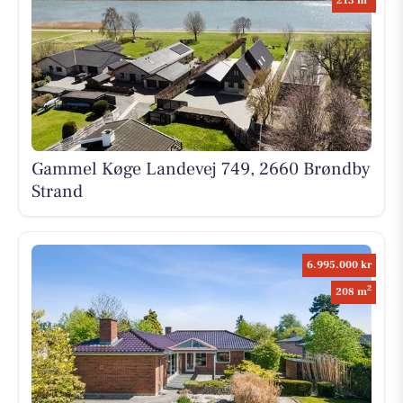
213 m
Gammel Køge Landevej 749, 2660 Brøndby
Strand
6.995.000 kr
2
208 m