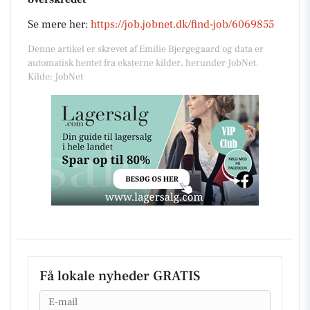
Se mere her:
https://job.jobnet.dk/find-job/6069855
Denne artikel er skrevet af Emilie Bjergegaard og data er
automatisk hentet fra eksterne kilder, herunder JobNet.
Kilde: JobNet
Få lokale nyheder GRATIS
Email