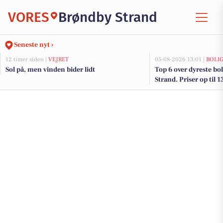
VORES
Brøndby Strand
Seneste nyt ›
12 timer siden |
VEJRET
05-08-2026 13:01 |
BOLI
Sol på, men vinden bider lidt
Top 6 over dyreste bol
Strand. Priser op til 