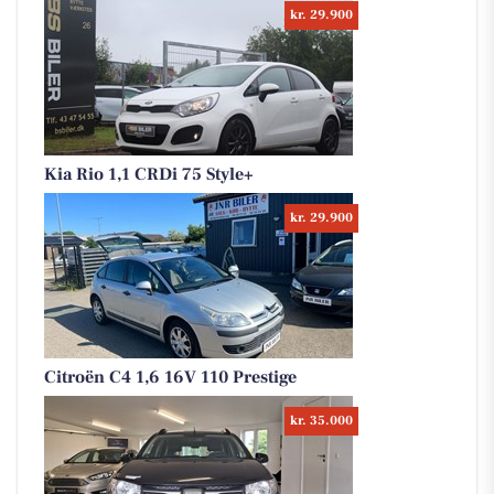
kr. 29.900
Kia Rio 1,1 CRDi 75 Style+
kr. 29.900
Citroën C4 1,6 16V 110 Prestige
kr. 35.000