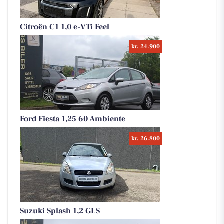
Citroën C1 1,0 e-VTi Feel
kr. 24.900
Ford Fiesta 1,25 60 Ambiente
kr. 26.800
Suzuki Splash 1,2 GLS