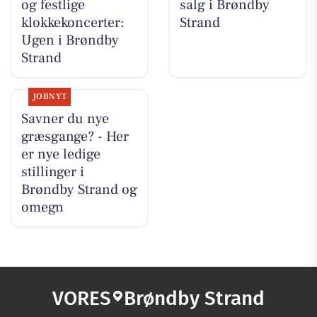
og festlige
salg i Brøndby
klokkekoncerter:
Strand
Ugen i Brøndby
Strand
JOBNYT
Savner du nye
græsgange? - Her
er nye ledige
stillinger i
Brøndby Strand og
omegn
VORES
Brøndby Strand