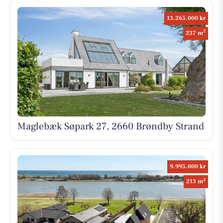
13.265.000 kr
2
237 m
Maglebæk Søpark 27, 2660 Brøndby Strand
9.995.000 kr
2
213 m