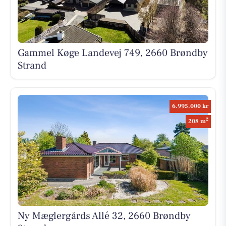
Gammel Køge Landevej 749, 2660 Brøndby
Strand
6.995.000 kr
2
208 m
Ny Mæglergårds Allé 32, 2660 Brøndby