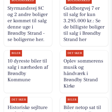
BOLIGMARKED
BOLIGMARKED
Styrmandsvej 8C
Guldborgvej 7 er
og 2 andre boliger
til salg for kun
er kommet til salg
3.295.000 kr.: Se
denne uge i
de billigste boliger
Brøndby Strand -
til salg i Brøndby
se boligerne her.
Strand her
BILER
DET SKER
10 dyreste biler til
Oplev sommerens
salg i nærheden af
musik og
Brøndby
håndværk i
Kommune
Brøndby Strand
Kirke
DET SKER
BILER
Historiske sejlture
Biler netop sat til