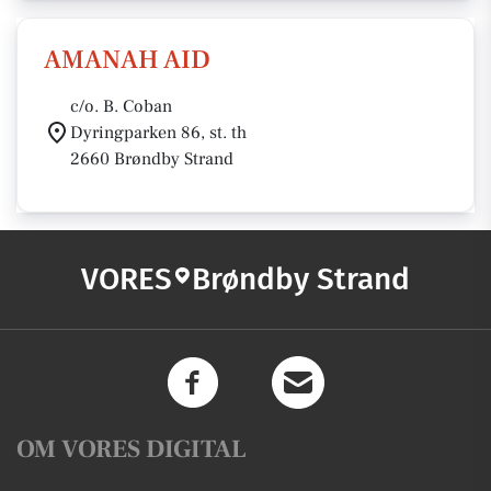
AMANAH AID
c/o. B. Coban
Dyringparken 86, st. th
2660 Brøndby Strand
VORES
Brøndby Strand
OM VORES DIGITAL