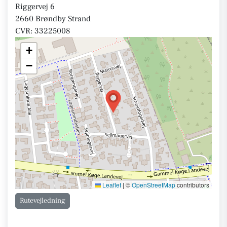
Riggervej 6
2660 Brøndby Strand
CVR: 33225008
+
−
Leaflet
|
©
OpenStreetMap
contributors
Rutevejledning